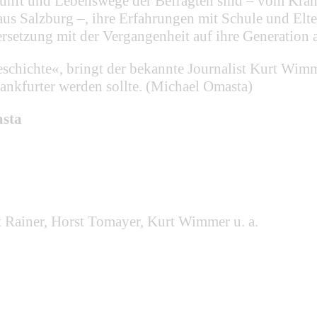
rkunft und Lebenswege der Befragten sind – vom Kran
n aus Salzburg –, ihre Erfahrungen mit Schule und El
rsetzung mit der Vergangenheit auf ihre Generation 
 Geschichte«, bringt der bekannte Journalist Kurt Wi
nkfurter werden sollte. (Michael Omasta)
asta
t Rainer, Horst Tomayer, Kurt Wimmer u. a.