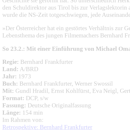
Geschichte sie geformt hat. So unterschiedlich He
den Schuldirektor aus Tirol bis zur Verlagslektori
wurde die NS-Zeit totgeschwiegen, jede Auseinande
»Der Österreicher hat ein gestörtes Verhältnis zur
Lebensthema des jungen Filmemachers Bernhard Fra
So 23.2.: Mit einer Einführung von Michael Om
Regie:
Bernhard Frankfurter
Land:
A/BRD
Jahr:
1973
Buch:
Bernhard Frankfurter, Werner Swossil
Mit:
Gundl Hradil, Ernst Kohlfürst, Eva Neigl, Ger
Format:
DCP, s/w
Fassung:
Deutsche Originalfassung
Länge:
154 min
Im Rahmen von:
Retrospektive: Bernhard Frankfurter