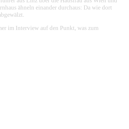
führer aus Linz über die Hausfrau aus Wien und
ternhaus ähneln einander durchaus: Da wie dort
abgewälzt.
mmer im Interview auf den Punkt, was zum