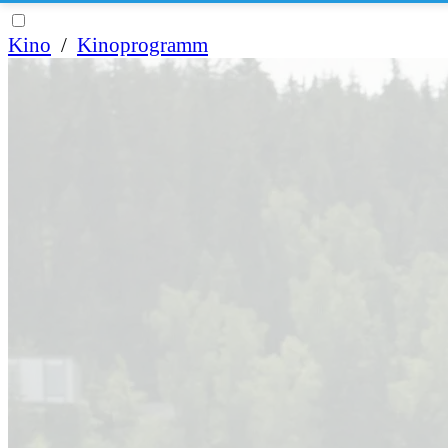
Kino
/
Kinoprogramm