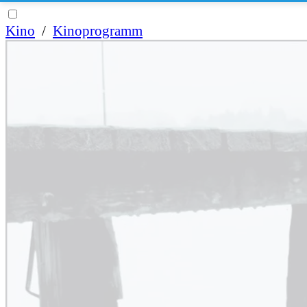
Kino
/
Kinoprogramm