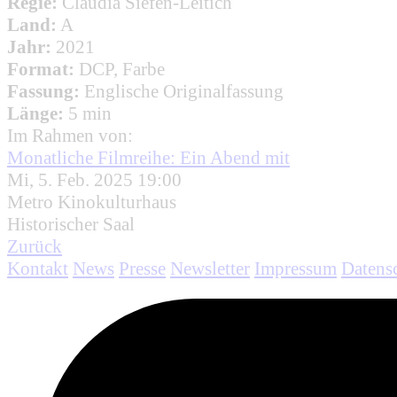
Regie:
Claudia Siefen-Leitich
Land:
A
Jahr:
2021
Format:
DCP, Farbe
Fassung:
Englische Originalfassung
Länge:
5 min
Im Rahmen von:
Monatliche Filmreihe: Ein Abend mit
Mi, 5. Feb. 2025 19:00
Metro Kinokulturhaus
Historischer Saal
Zurück
Kontakt
News
Presse
Newsletter
Impressum
Datens