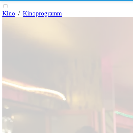
Kino
/
Kinoprogramm