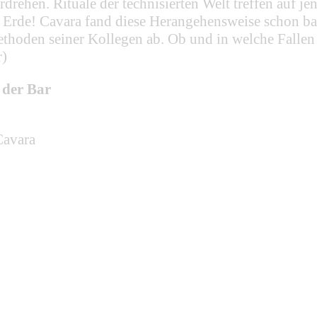
rdrehen. Rituale der technisierten Welt treffen auf 
se Erde! Cavara fand diese Herangehensweise schon bal
n seiner Kollegen ab. Ob und in welche Fallen er d
r)
 der Bar
Cavara