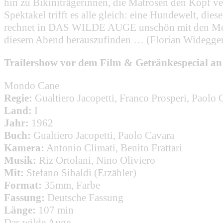
hin zu Bikiniträgerinnen, die Matrosen den Kopf ve
Spektakel trifft es alle gleich: eine Hundewelt, die
rechnet in DAS WILDE AUGE unschön mit den Methode
diesem Abend herauszufinden … (Florian Widegge
Trailershow vor dem Film & Getränkespecial an
Mondo Cane
Regie:
Gualtiero Jacopetti, Franco Prosperi, Paolo 
Land:
I
Jahr:
1962
Buch:
Gualtiero Jacopetti, Paolo Cavara
Kamera:
Antonio Climati, Benito Frattari
Musik:
Riz Ortolani, Nino Oliviero
Mit:
Stefano Sibaldi (Erzähler)
Format:
35mm, Farbe
Fassung:
Deutsche Fassung
Länge:
107 min
Das wilde Auge