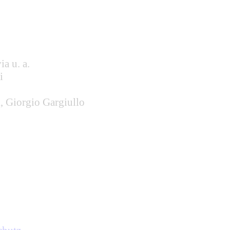
a u. a.
i
i, Giorgio Gargiullo