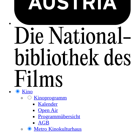
Kino
Kinoprogramm
Kalender
Open Air
Programmübersicht
AGB
Metro Kinokulturhaus