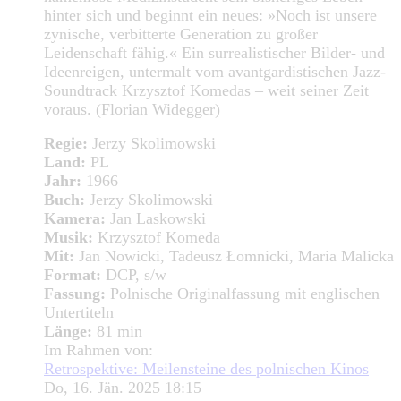
hinter sich und beginnt ein neues: »Noch ist unsere
zynische, verbitterte Generation zu großer
Leidenschaft fähig.« Ein surrealistischer Bilder- und
Ideenreigen, untermalt vom avantgardistischen Jazz-
Soundtrack Krzysztof Komedas – weit seiner Zeit
voraus. (Florian Widegger)
Regie:
Jerzy Skolimowski
Land:
PL
Jahr:
1966
Buch:
Jerzy Skolimowski
Kamera:
Jan Laskowski
Musik:
Krzysztof Komeda
Mit:
Jan Nowicki, Tadeusz Łomnicki, Maria Malicka
Format:
DCP, s/w
Fassung:
Polnische Originalfassung mit englischen
Untertiteln
Länge:
81 min
Im Rahmen von:
Retrospektive: Meilensteine des polnischen Kinos
Do, 16. Jän. 2025 18:15