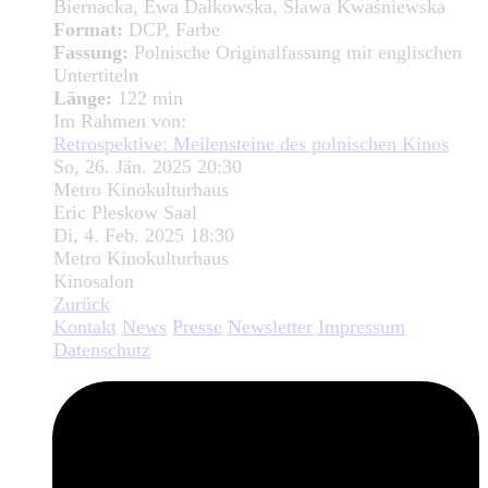
Biernacka, Ewa Dałkowska, Sława Kwaśniewska
Format:
DCP, Farbe
Fassung:
Polnische Originalfassung mit englischen
Untertiteln
Länge:
122 min
Im Rahmen von:
Retrospektive: Meilensteine des polnischen Kinos
So, 26. Jän. 2025 20:30
Metro Kinokulturhaus
Eric Pleskow Saal
Di, 4. Feb. 2025 18:30
Metro Kinokulturhaus
Kinosalon
Zurück
Kontakt
News
Presse
Newsletter
Impressum
Datenschutz