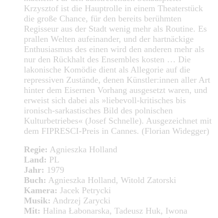
Krzysztof ist die Hauptrolle in einem Theaterstück
die große Chance, für den bereits berühmten
Regisseur aus der Stadt wenig mehr als Routine. Es
prallen Welten aufeinander, und der hartnäckige
Enthusiasmus des einen wird den anderen mehr als
nur den Rückhalt des Ensembles kosten … Die
lakonische Komödie dient als Allegorie auf die
repressiven Zustände, denen Künstler:innen aller Art
hinter dem Eisernen Vorhang ausgesetzt waren, und
erweist sich dabei als »liebevoll-kritisches bis
ironisch-sarkastisches Bild des polnischen
Kulturbetriebes« (Josef Schnelle). Ausgezeichnet mit
dem FIPRESCI-Preis in Cannes. (Florian Widegger)
Regie:
Agnieszka Holland
Land:
PL
Jahr:
1979
Buch:
Agnieszka Holland, Witold Zatorski
Kamera:
Jacek Petrycki
Musik:
Andrzej Zarycki
Mit:
Halina Łabonarska, Tadeusz Huk, Iwona