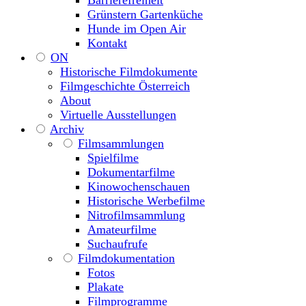
Barrierefreiheit
Grünstern Gartenküche
Hunde im Open Air
Kontakt
ON
Historische Filmdokumente
Filmgeschichte Österreich
About
Virtuelle Ausstellungen
Archiv
Filmsammlungen
Spielfilme
Dokumentarfilme
Kinowochenschauen
Historische Werbefilme
Nitrofilmsammlung
Amateurfilme
Suchaufrufe
Filmdokumentation
Fotos
Plakate
Filmprogramme