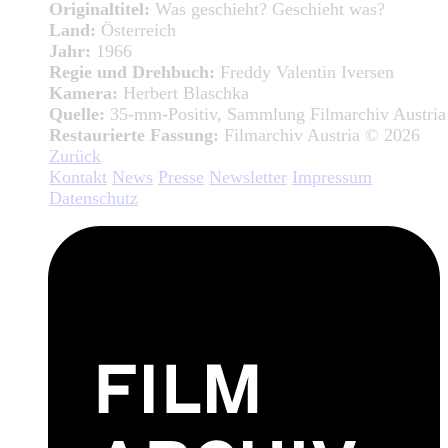
Originaltitel:
Was geschieht? Geschieht was?
Land:
Österreich
Jahr:
1966
Regie und Drehbuch:
Freddy Valentin Iversen
Kamera:
Herbert Blaschka
Quelle:
35-mm-Positiv, Sammlung Filmarchiv Austria
Restaurierte Fassung:
Filmarchiv Austria © 2026
Zurück
Kontakt
News
Presse
Newsletter
Impressum
Datenschutz