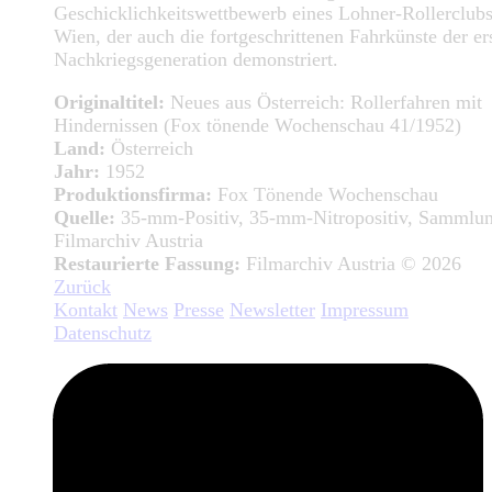
Geschicklichkeitswettbewerb eines Lohner-Rollerclubs
Wien, der auch die fortgeschrittenen Fahrkünste der er
Nachkriegsgeneration demonstriert.
Originaltitel:
Neues aus Österreich: Rollerfahren mit
Hindernissen (Fox tönende Wochenschau 41/1952)
Land:
Österreich
Jahr:
1952
Produktionsfirma:
Fox Tönende Wochenschau
Quelle:
35-mm-Positiv, 35-mm-Nitropositiv, Sammlu
Filmarchiv Austria
Restaurierte Fassung:
Filmarchiv Austria © 2026
Zurück
Kontakt
News
Presse
Newsletter
Impressum
Datenschutz