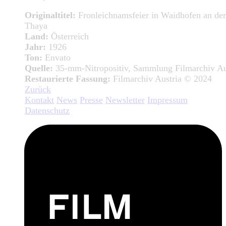
Originaltitel:
Fronleichnamsfeier in Waidhofen an der
Thaya
Land:
Österreich
Jahr:
1926
Ton:
Envato
Quelle:
35-mm-Nitropositiv, Sammlung Filmarchiv Au
Restaurierte Fassung:
Filmarchiv Austria © 2024
Zurück
Kontakt
News
Presse
Newsletter
Impressum
Datenschutz