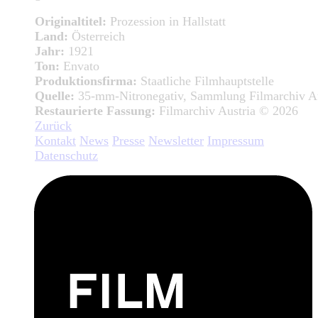
Originaltitel:
Prozession in Hallstatt
Land:
Österreich
Jahr:
1921
Ton:
Envato
Produktionsfirma:
Staatliche Filmhauptstelle
Quelle:
35-mm-Nitronegativ, Sammlung Filmarchiv Au
Restaurierte Fassung:
Filmarchiv Austria © 2026
Zurück
Kontakt
News
Presse
Newsletter
Impressum
Datenschutz