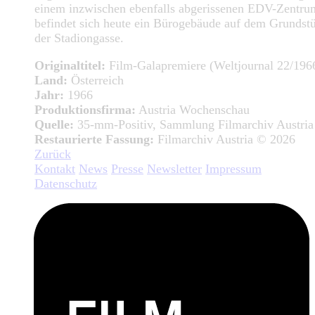
einem inzwischen ebenfalls abgerissenen EDV-Zentru
befindet sich heute ein Bürogebäude auf dem Grundstü
der Stadiongasse.
Originaltitel:
Film-Galapremiere (Weltjournal 22/196
Land:
Österreich
Jahr:
1966
Produktionsfirma:
Austria Wochenschau
Quelle:
35-mm-Positiv, Sammlung Filmarchiv Austria
Restaurierte Fassung:
Filmarchiv Austria © 2026
Zurück
Kontakt
News
Presse
Newsletter
Impressum
Datenschutz