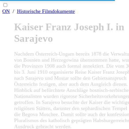
ON
/
Historische Filmdokumente
Kaiser Franz Joseph I. in
Sarajevo
Nachdem Österreich-Ungarn bereits 1878 die Verwalt
von Bosnien und Herzegowina übernommen hatte, wu
die Provinzen 1908 auch formal annektiert. Die vom 3
bis 3. Juni 1910 organisierte Reise Kaiser Franz Josep
nach Sarajevo und Mostar sollte den Gebietsanspruch
Österreichs festigen, aber auch dem Ausgleich dienen.
Hinblick auf befürchtete Anschläge bosnisch-serbische
Nationalisten wurden rigorose Sicherheitsvorkehrunge
getroffen. In Sarajevo besuchte der Kaiser die wichtig
religiösen Stätten, darunter den sephardischen Tempel
die Begova Moschee. Damit sollte auch der konfession
Pluralismus des katholisch geprägten Habsburgerreich
Ausdruck gebracht werden.