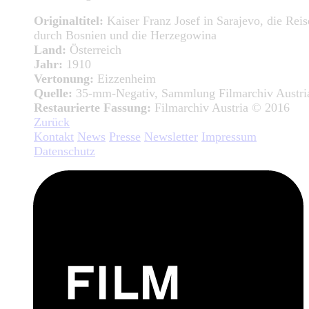
Originaltitel:
Kaiser Franz Josef in Sarajevo, die Reis
durch Bosnien und die Herzegowina
Land:
Österreich
Jahr:
1910
Vertonung:
Eizzenheim
Quelle:
35-mm-Negativ, Sammlung Filmarchiv Austri
Restaurierte Fassung:
Filmarchiv Austria © 2016
Zurück
Kontakt
News
Presse
Newsletter
Impressum
Datenschutz