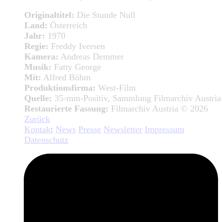
Originaltitel:
Die Stunde Null
Land:
Österreich
Jahr:
1970
Regie:
Freddy Iversen
Kamera:
Andreas Demmer
Musik:
Fatty George
Mit:
Alfred Böhm
Produktionsfirma:
West-Film
Quelle:
35-mm-Positiv, Sammlung Filmarchiv Austria
Restaurierte Fassung:
Filmarchiv Austria © 2026
Zurück
Kontakt
News
Presse
Newsletter
Impressum
Datenschutz