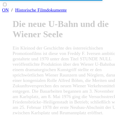
ON
/
Historische Filmdokumente
Die neue U-Bahn und die
Wiener Seele
Ein Kleinod der Geschichte des österreichischen
Promotionfilms ist diese von Freddy F. Iversen ambitio
gestaltete und 1970 unter dem Titel STUNDE NULL
veröffentlichte Produktion über den Wiener U-Bahnba
einem dramaturgischen Kunstgriff stellte er den
sprichwörtlichen Wiener Raunzern und Nörglern, darun
einer kongenialen Rolle Alfred Böhm, die Meriten und
Zukunftsversprechen des neuen Wiener Verkehrsmittel
entgegen. Die Bauarbeiten begannen am 3. November
am Karlsplatz, am 8. Mai 1976 ging die Versuchsstrec
Friedensbrücke–Heiligenstadt in Betrieb; schließlich 
am 25. Februar 1978 der erste Neubau-Abschnitt der 
zwischen Karlsplatz und Reumannplatz eröffnet.