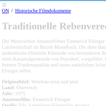
ON
/
Historische Filmdokumente
Traditionelle Rebenvere
Der Weinviertler Amateurfilmer Emmerich Ebinger por
Landwirtschaft im Bezirk Mistelbach. Die alten Bau
authentische filmische Kleinode von besonderem Re
einer Katastralgemeinde von Poysdorf, vorgeführt. 
bessere Traubenqualität und einen natürlichen Sch
Ebinger selbst.
Originaltitel:
Weinbau einst und jetzt
Land:
Österreich
Jahr:
1975
Amateurfilm:
Emmerich Ebinger
Quelle:
File, Sammlung Filmarchiv Austria