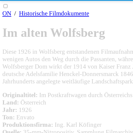
ON
/
Historische Filmdokumente
Im alten Wolfsberg
Diese 1926 in Wolfsberg entstandenen Filmaufnahme
wenigen Autos den Weg durch die Passanten, während
Wolfsberger Dom wirkt der 1914 von Kaiser Franz J
deutsche Adelsfamilie Henckel-Donnersmarck 1846 i
Jahrhunderts angelegte weitläufige Landschaftspark
Originaltitel:
Im Postkraftwagen durch Österreich
Land:
Österreich
Jahr:
1926
Ton:
Envato
Produktionsfirma:
Ing. Karl Köfinger
Quelle:
35-mm-Nitropositiv, Sammlung Filmarchiv