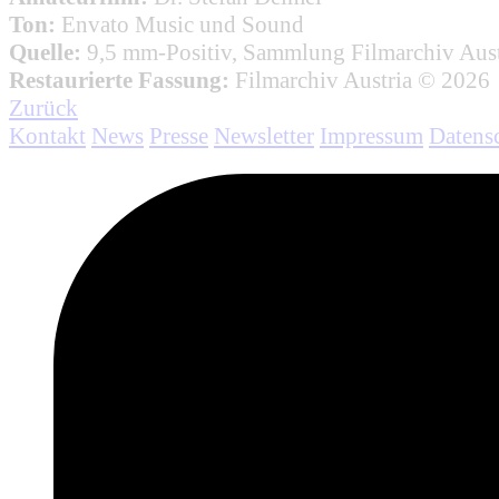
Ton:
Envato Music und Sound
Quelle:
9,5 mm-Positiv, Sammlung Filmarchiv Aust
Restaurierte Fassung:
Filmarchiv Austria © 2026
Zurück
Kontakt
News
Presse
Newsletter
Impressum
Datens