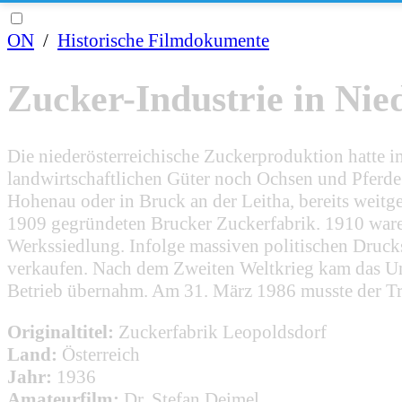
ON
/
Historische Filmdokumente
Zucker-Industrie in Nie
Die niederösterreichische Zuckerproduktion hatte 
landwirtschaftlichen Güter noch Ochsen und Pferde 
Hohenau oder in Bruck an der Leitha, bereits weitg
1909 gegründeten Brucker Zuckerfabrik. 1910 waren 
Werkssiedlung. Infolge massiven politischen Druck
verkaufen. Nach dem Zweiten Weltkrieg kam das Un
Betrieb übernahm. Am 31. März 1986 musste der Trad
Originaltitel:
Zuckerfabrik Leopoldsdorf
Land:
Österreich
Jahr:
1936
Amateurfilm:
Dr. Stefan Deimel