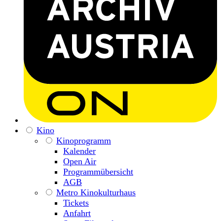
Kino
Kinoprogramm
Kalender
Open Air
Programmübersicht
AGB
Metro Kinokulturhaus
Tickets
Anfahrt