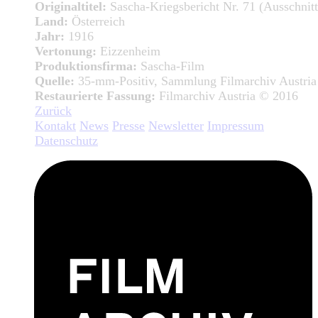
Originaltitel:
Sascha-Kriegsbericht Nr. 71 (Ausschnitt
Land:
Österreich
Jahr:
1916
Vertonung:
Eizzenheim
Produktionsfirma:
Sascha-Film
Quelle:
35-mm-Positiv, Sammlung Filmarchiv Austria
Restaurierte Fassung:
Filmarchiv Austria © 2016
Zurück
Kontakt
News
Presse
Newsletter
Impressum
Datenschutz