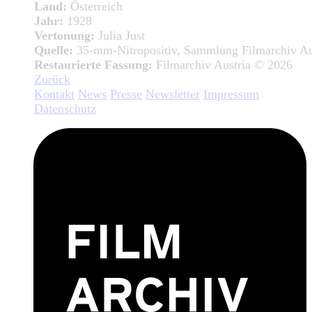
Land:
Österreich
Jahr:
1928
Vertonung:
Julia Just
Quelle:
35-mm-Nitropositiv, Sammlung Filmarchiv Au
Restaurierte Fassung:
Filmarchiv Austria © 2026
Zurück
Kontakt
News
Presse
Newsletter
Impressum
Datenschutz