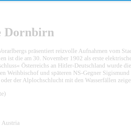
e Dornbirn
t Vorarlbergs präsentiert reizvolle Aufnahmen vom St
en ist die am 30. November 1902 als erste elektrisch
luss« Österreichs an Hitler-Deutschland wurde dies
ten Weihbischof und späteren NS-Gegner Sigismund W
der der Alplochschlucht mit den Wasserfällen zeig
te)
 Austria