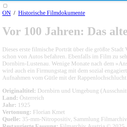
ON
/
Historische Filmdokumente
Vor 100 Jahren: Das alt
Dieses erste filmische Porträt über die größte Stad
schon von Autos befahren. Ebenfalls im Film zu seh
Dornbirn-Lustenau. Wenige Monate nach dem »Ansch
wird auch ein Firmungstag mit dem sozial engagier
Aufnahmen vom Gütle mit der Rappenlochschlucht o
Originaltitel:
Dornbirn und Umgebung (Ausschnit
Land:
Österreich
Jahr:
1925
Vertonung:
Florian Kmet
Quelle:
35-mm-Nitropositiv, Sammlung Filmarchiv
Restaurierte Fassung:
Filmarchiv Austria © 2025