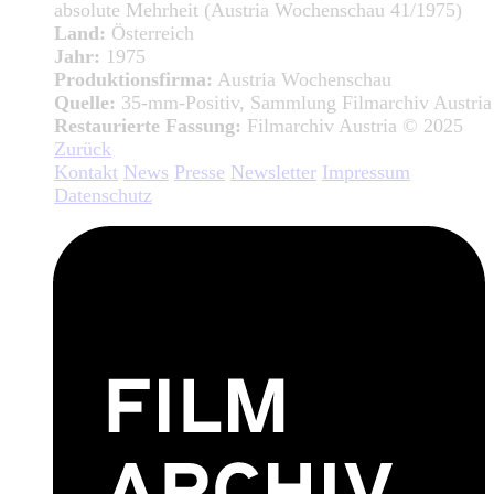
absolute Mehrheit (Austria Wochenschau 41/1975)
Land:
Österreich
Jahr:
1975
Produktionsfirma:
Austria Wochenschau
Quelle:
35-mm-Positiv, Sammlung Filmarchiv Austria
Restaurierte Fassung:
Filmarchiv Austria © 2025
Zurück
Kontakt
News
Presse
Newsletter
Impressum
Datenschutz