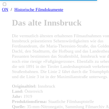
ON
/
Historische Filmdokumente
Das alte Innsbruck
Die vermutlich ältesten erhaltenen Filmaufnahmen vo
Innsbruck präsentieren Sehenswürdigkeiten wie das
Ferdinandeum, die Maria-Theresien-Straße, das Golde
Dachl, den Stadtturm, die Hofburg und das Landesthea
Passanten bestimmen das Straßenbild, Innsbruck war 
noch eine riesige »Fußgängerzone«. Ebenfalls zu sehe
die seit 1891 in der Tiroler Landeshauptstadt verkehre
Straßenbahnen. Die Linie 2 fährt durch die Triumphpf
und die Linie 3 ist in der Maximilianstraße unterwegs.
Originaltitel:
Innsbruck
Land:
Österreich
Jahr:
1919
Produktionsfirma:
Staatliche Filmhauptstelle
Quelle:
35-mm-Nitronegativ, Sammlung Filmarchiv Au