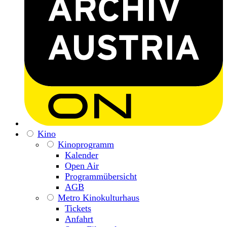
Kino
Kinoprogramm
Kalender
Open Air
Programmübersicht
AGB
Metro Kinokulturhaus
Tickets
Anfahrt