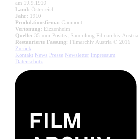
am 19.9.1910
Land:
Österreich
Jahr:
1910
Produktionsfirma:
Gaumont
Vertonung:
Eizzenheim
Quelle:
35-mm-Positiv, Sammlung Filmarchiv Austria
Restaurierte Fassung:
Filmarchiv Austria © 2016
Zurück
Kontakt
News
Presse
Newsletter
Impressum
Datenschutz