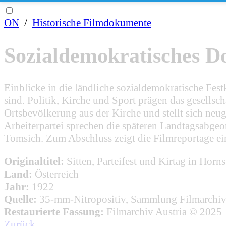
ON
/
Historische Filmdokumente
Sozialdemokratisches Do
Einblicke in die ländliche sozialdemokratische Fe
sind. Politik, Kirche und Sport prägen das gesellsc
Ortsbevölkerung aus der Kirche und stellt sich ne
Arbeiterpartei sprechen die späteren Landtagsabge
Tomsich. Zum Abschluss zeigt die Filmreportage ei
Originaltitel:
Sitten, Parteifest und Kirtag in Horn
Land:
Österreich
Jahr:
1922
Quelle:
35-mm-Nitropositiv, Sammlung Filmarchiv
Restaurierte Fassung:
Filmarchiv Austria © 2025
Zurück