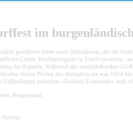
rffest im burgenländisc
stkultur gewähren diese raren Aufnahmen, die im So
haftliche Leben. Hochzeitsgäste in Tracht posieren, 
ugierig der Kamera. Während der anschließenden Gro
ordneten Anton Probst aus Hornstein (er war 1924 bi
n Fußballspiel zwischen »Freiheit Eisenstadt« und 
stein. Burgenland
 Austria