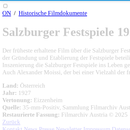
ON
/
Historische Filmdokumente
Salzburger Festspiele 1
Der früheste erhaltene Film über die Salzburger Fe
der Gründung und Etablierung der Festspiele betei
Inszenierung die Salzburger Festspiele ins Leben g
Auch Alexander Moissi, der bei einer Vielzahl der f
Land:
Österreich
Jahr:
1927
Vertonung:
Eizzenheim
Quelle:
35-mm-Positiv, Sammlung Filmarchiv Aust
Restaurierte Fassung:
Filmarchiv Austria © 2025
Zurück
Kontakt
News
Presse
Newsletter
Impressum
Datens