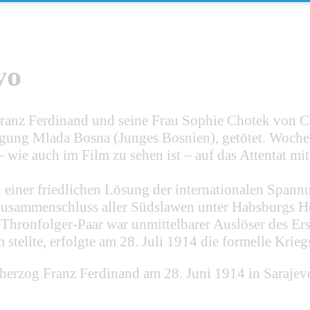
vo
anz Ferdinand und seine Frau Sophie Chotek von Ch
egung Mlada Bosna (Junges Bosnien), getötet. Woche
 wie auch im Film zu sehen ist – auf das Attentat mit
u einer friedlichen Lösung der internationalen Spann
Zusammenschluss aller Südslawen unter Habsburgs He
s Thronfolger-Paar war unmittelbarer Auslöser des E
 stellte, erfolgte am 28. Juli 1914 die formelle Krieg
zherzog Franz Ferdinand am 28. Juni 1914 in Sarajev