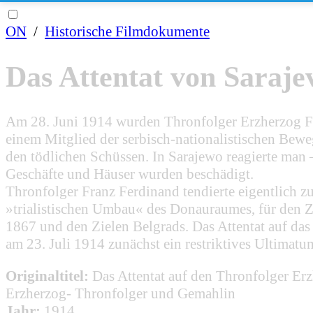
ON
/
Historische Filmdokumente
Das Attentat von Saraje
Am 28. Juni 1914 wurden Thronfolger Erzherzog Fr
einem Mitglied der serbisch-nationalistischen Bew
den tödlichen Schüssen. In Sarajewo reagierte man –
Geschäfte und Häuser wurden beschädigt.
Thronfolger Franz Ferdinand tendierte eigentlich z
»trialistischen Umbau« des Donauraumes, für den 
1867 und den Zielen Belgrads. Das Attentat auf da
am 23. Juli 1914 zunächst ein restriktives Ultimatum
Originaltitel:
Das Attentat auf den Thronfolger Er
Erzherzog- Thronfolger und Gemahlin
Jahr:
1914