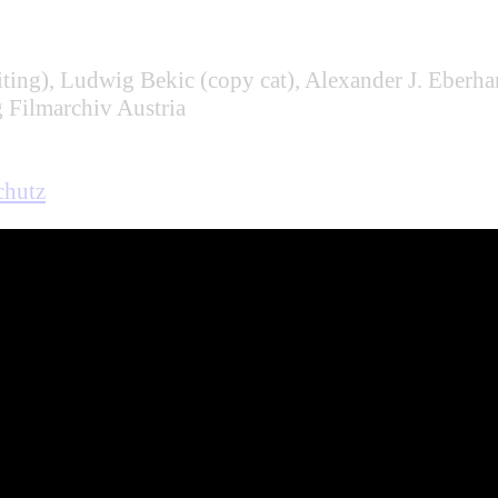
iting), Ludwig Bekic (copy cat), Alexander J. Eberha
Filmarchiv Austria
chutz