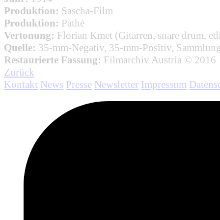
Produktion:
Sascha-Film
Produktion:
Pathé
Vertonung:
Florian Kmet (Gitarren, snare drum, ed
Quelle:
35-mm-Negativ, 35-mm-Positiv, Sammlung 
Restaurierte Fassung:
Filmarchiv Austria © 2016
Zurück
Kontakt
News
Presse
Newsletter
Impressum
Datens