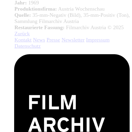
Jahr:
1969
Produktionsfirma:
Austria Wochenschau
Quelle:
35-mm-Negativ (Bild), 35-mm-Positiv (Ton),
Sammlung Filmarchiv Austria
Restaurierte Fassung:
Filmarchiv Austria © 2025
Zurück
Kontakt
News
Presse
Newsletter
Impressum
Datenschutz