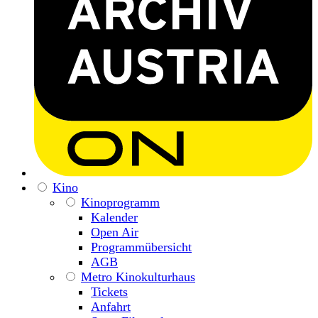
Kino
Kinoprogramm
Kalender
Open Air
Programmübersicht
AGB
Metro Kinokulturhaus
Tickets
Anfahrt