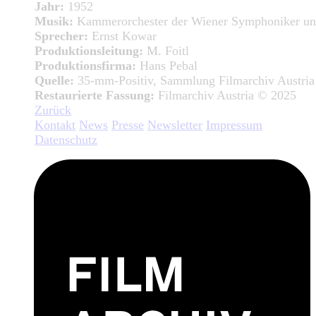
Jahr:
1952
Musik:
Kammerorchester der Wiener Symphoniker unt
Sprecher:
Ernst Kowar
Produktionsleitung:
M. Foitl
Produktionsfirma:
Hans Pebal
Quelle:
35-mm-Positiv, Sammlung Filmarchiv Austria
Restaurierte Fassung:
Filmarchiv Austria © 2025
Zurück
Kontakt
News
Presse
Newsletter
Impressum
Datenschutz