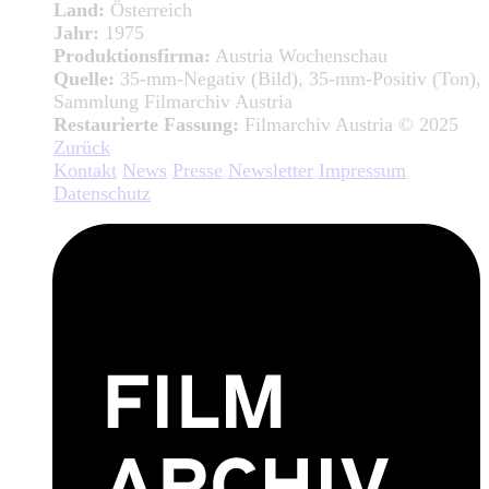
Land:
Österreich
Jahr:
1975
Produktionsfirma:
Austria Wochenschau
Quelle:
35-mm-Negativ (Bild), 35-mm-Positiv (Ton),
Sammlung Filmarchiv Austria
Restaurierte Fassung:
Filmarchiv Austria © 2025
Zurück
Kontakt
News
Presse
Newsletter
Impressum
Datenschutz