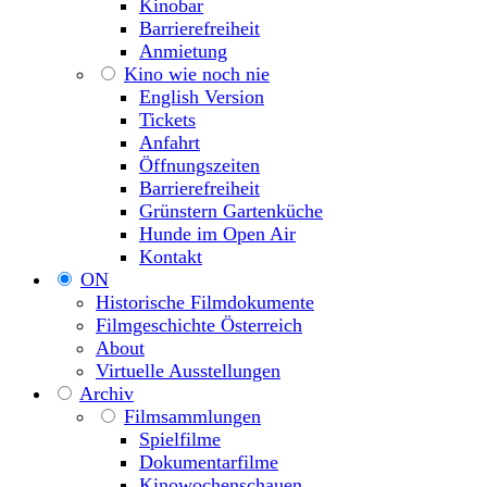
Kinobar
Barrierefreiheit
Anmietung
Kino wie noch nie
English Version
Tickets
Anfahrt
Öffnungszeiten
Barrierefreiheit
Grünstern Gartenküche
Hunde im Open Air
Kontakt
ON
Historische Filmdokumente
Filmgeschichte Österreich
About
Virtuelle Ausstellungen
Archiv
Filmsammlungen
Spielfilme
Dokumentarfilme
Kinowochenschauen