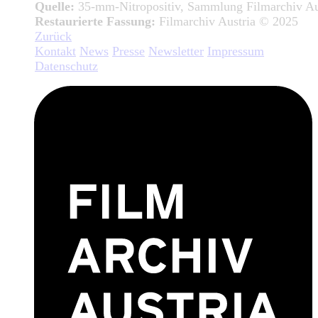
Quelle:
35-mm-Nitropositiv, Sammlung Filmarchiv Au
Restaurierte Fassung:
Filmarchiv Austria © 2025
Zurück
Kontakt
News
Presse
Newsletter
Impressum
Datenschutz