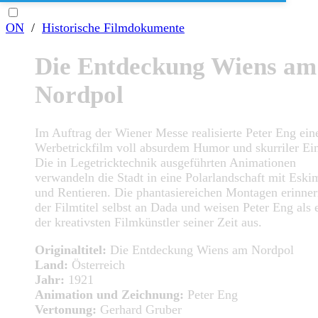
ON
/
Historische Filmdokumente
Die Entdeckung Wiens am
Nordpol
Im Auftrag der Wiener Messe realisierte Peter Eng ein
Werbetrickfilm voll absurdem Humor und skurriler Ein
Die in Legetricktechnik ausgeführten Animationen
verwandeln die Stadt in eine Polarlandschaft mit Eski
und Rentieren. Die phantasiereichen Montagen erinne
der Filmtitel selbst an Dada und weisen Peter Eng als 
der kreativsten Filmkünstler seiner Zeit aus.
Originaltitel:
Die Entdeckung Wiens am Nordpol
Land:
Österreich
Jahr:
1921
Animation und Zeichnung:
Peter Eng
Vertonung:
Gerhard Gruber