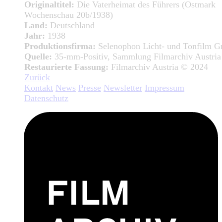
Originaltitel:
Die Vaterheimat des Führers (Ostmark
Wochenschau 20b/1938)
Land:
Deutschland
Jahr:
1938
Produktionsfirma:
Selenophon Licht- und Tonfilm 
Quelle:
35-mm-Positiv, Sammlung Filmarchiv Austria
Restaurierte Fassung:
Filmarchiv Austria © 2024
Zurück
Kontakt
News
Presse
Newsletter
Impressum
Datenschutz