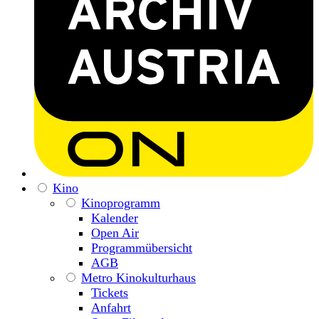
Kino
Kinoprogramm
Kalender
Open Air
Programmübersicht
AGB
Metro Kinokulturhaus
Tickets
Anfahrt