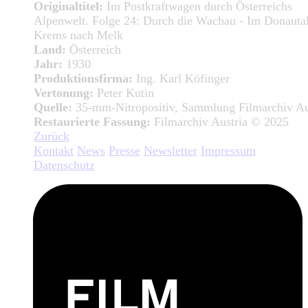
Originaltitel:
Im Postkraftwagen durch Österreichs
Alpenwelt. Folge 24: Durch die Wachau - Im Donauta
Krems nach Melk
Land:
Österreich
Jahr:
1930
Produktionsfirma:
Ing. Karl Köfinger
Vertonung:
Peter Kutin
Quelle:
35-mm-Nitropositiv, Sammlung Filmarchiv Au
Restaurierte Fassung:
Filmarchiv Austria © 2025
Zurück
Kontakt
News
Presse
Newsletter
Impressum
Datenschutz