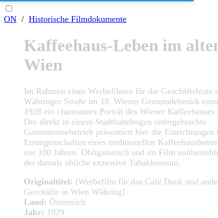
ON
/
Historische Filmdokumente
Kaffeehaus-Leben im alte
Wien
Im Rahmen eines Werbefilmes für die Geschäftsleute 
Währinger Straße im 18. Wiener Gemeindebezirk ents
1928 ein charmantes Porträt des Wiener Kaffeehauses
Der direkt in einem Stadtbahnbogen untergebrachte
Gastronomiebetrieb präsentiert hier die Einrichtungen
Errungenschaften eines traditionellen Kaffeehausbetri
vor 100 Jahren. Obligatorisch und im Film unübersehb
der damals übliche exzessive Tabakkonsum.
Originaltitel:
[Werbefilm für das Café Dank und ande
Geschäfte in Wien Währing]
Land:
Österreich
Jahr:
1929