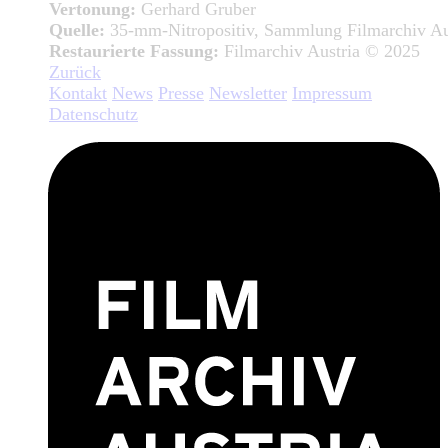
Vertonung:
Gerhard Gruber
Quelle:
35-mm-Nitropositiv, Sammlung Filmarchiv Au
Restaurierte Fassung:
Filmarchiv Austria © 2025
Zurück
Kontakt
News
Presse
Newsletter
Impressum
Datenschutz