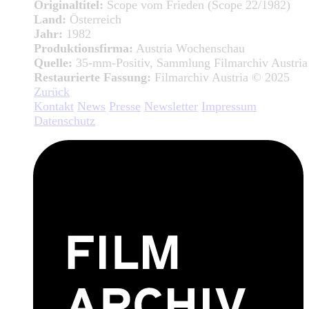
Originaltitel:
Scope vom Frieden (Scope 22/1982)
Land:
Österreich
Jahr:
1982
Produktionsfirma:
Austria Wochenschau
Quelle:
35-mm-Positiv, Sammlung Filmarchiv Austria
Restaurierte Fassung:
Filmarchiv Austria © 2025
Zurück
Kontakt
News
Presse
Newsletter
Impressum
Datenschutz