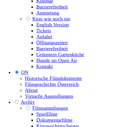
Kinobar
Barrierefreiheit
Anmietung
Kino wie noch nie
English Version
Tickets
Anfahrt
Öffnungszeiten
Barrierefreiheit
Grünstern Gartenküche
Hunde im Open Air
Kontakt
ON
Historische Filmdokumente
Filmgeschichte Österreich
About
Virtuelle Ausstellungen
Archiv
Filmsammlungen
Spielfilme
Dokumentarfilme
Kinowochenschauen