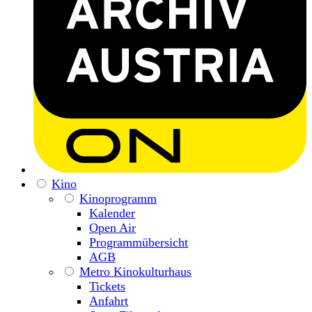
Kino
Kinoprogramm
Kalender
Open Air
Programmübersicht
AGB
Metro Kinokulturhaus
Tickets
Anfahrt