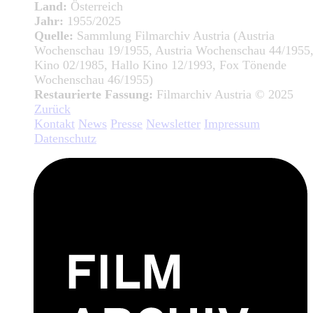
Land:
Österreich
Jahr:
1955/2025
Quelle:
Sammlung Filmarchiv Austria (Austria
Wochenschau 19/1955, Austria Wochenschau 44/1955,
Kino 02/1985, Hallo Kino 12/1993, Fox Tönende
Wochenschau 46/1955)
Restaurierte Fassung:
Filmarchiv Austria © 2025
Zurück
Kontakt
News
Presse
Newsletter
Impressum
Datenschutz