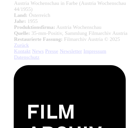
Austria Wochenschau in Farbe (Austria Wochenschau
44/1955)
Land:
Österreich
Jahr:
1955
Produktionsfirma:
Austria Wochenschau
Quelle:
35-mm-Positiv, Sammlung Filmarchiv Austria
Restaurierte Fassung:
Filmarchiv Austria © 2025
Zurück
Kontakt
News
Presse
Newsletter
Impressum
Datenschutz