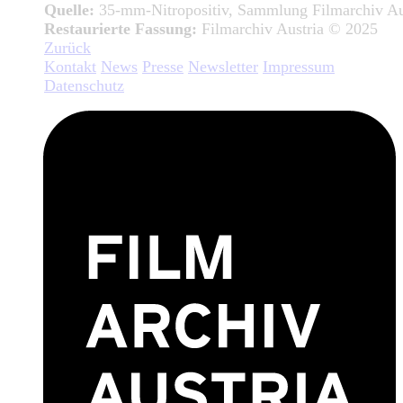
Quelle:
35-mm-Nitropositiv, Sammlung Filmarchiv Au
Restaurierte Fassung:
Filmarchiv Austria © 2025
Zurück
Kontakt
News
Presse
Newsletter
Impressum
Datenschutz