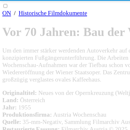
ON
/
Historische Filmdokumente
Vor 70 Jahren: Bau der
Um den immer stärker werdenden Autoverkehr auf de
konzipierten Fußgängerunterführung. Die Arbeiten 
Wochenschau-Aufnahmen war der Tiefbau schon voll
Wiedereröffnung der Wiener Staatsoper. Das Zentrum
großzügig verglastes ovales Kaffeehaus.
Originaltitel:
Neues von der Opernkreuzung (Welt
Land:
Österreich
Jahr:
1955
Produktionsfirma:
Austria Wochenschau
Quelle:
35-mm-Negativ, Sammlung Filmarchiv Aus
Restaurierte Fassung:
Filmarchiv Austria © 2025