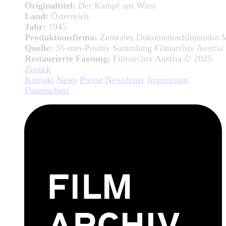
Originaltitel:
Der Kampf um Wien
Land:
Österreich
Jahr:
1945
Produktionsfirma:
Zentrales Dokumentarfilmstudio
Quelle:
35-mm-Positiv Sammlung Filmarchiv Austria
Restaurierte Fassung:
Filmarchiv Austria © 2025
Zurück
Kontakt
News
Presse
Newsletter
Impressum
Datenschutz