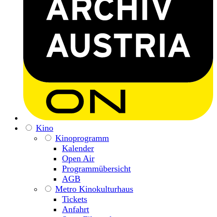
Kino
Kinoprogramm
Kalender
Open Air
Programmübersicht
AGB
Metro Kinokulturhaus
Tickets
Anfahrt