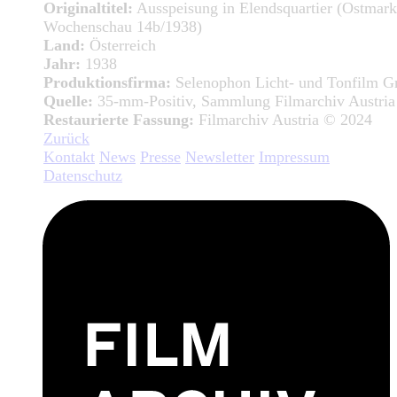
Originaltitel:
Ausspeisung in Elendsquartier (Ostmark
Wochenschau 14b/1938)
Land:
Österreich
Jahr:
1938
Produktionsfirma:
Selenophon Licht- und Tonfilm 
Quelle:
35-mm-Positiv, Sammlung Filmarchiv Austria
Restaurierte Fassung:
Filmarchiv Austria © 2024
Zurück
Kontakt
News
Presse
Newsletter
Impressum
Datenschutz