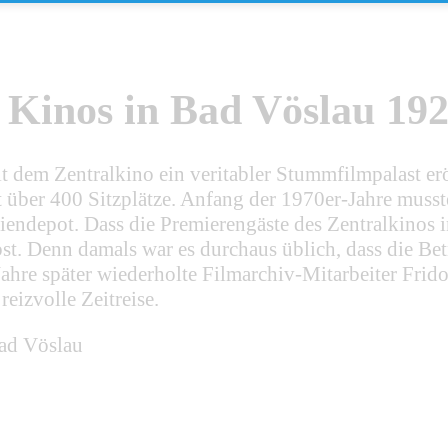
s Kinos in Bad Vöslau 19
dem Zentralkino ein veritabler Stummfilmpalast eröf
 über 400 Sitzplätze. Anfang der 1970er-Jahre musste
liendepot. Dass die Premierengäste des Zentralkino
st. Denn damals war es durchaus üblich, dass die Bet
Jahre später wiederholte Filmarchiv-Mitarbeiter Fr
eizvolle Zeitreise.
Bad Vöslau