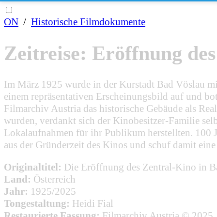
ON
/
Historische Filmdokumente
Zeitreise: Eröffnung de
Im März 1925 wurde in der Kurstadt Bad Vöslau mit 
einem repräsentativen Erscheinungsbild auf und bot
Filmarchiv Austria das historische Gebäude als Rea
wurden, verdankt sich der Kinobesitzer-Familie selb
Lokalaufnahmen für ihr Publikum herstellten. 100 
aus der Gründerzeit des Kinos und schuf damit eine r
Originaltitel:
Die Eröffnung des Zentral-Kino in 
Land:
Österreich
Jahr:
1925/2025
Tongestaltung:
Heidi Fial
Restaurierte Fassung:
Filmarchiv Austria © 2025