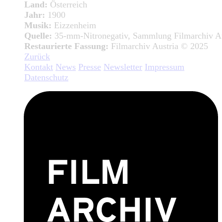
Land:
Österreich
Jahr:
1900
Musik:
Eizzenheim
Quelle:
35-mm-Nitronegativ, Sammlung Filmarchiv Au
Restaurierte Fassung:
Filmarchiv Austria © 2025
Zurück
Kontakt
News
Presse
Newsletter
Impressum
Datenschutz