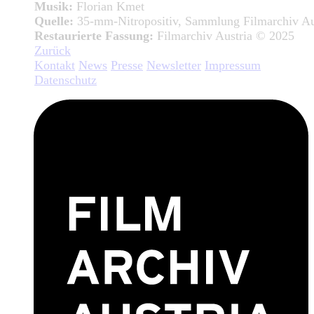
Musik:
Florian Kmet
Quelle:
35-mm-Nitropositiv, Sammlung Filmarchiv Au
Restaurierte Fassung:
Filmarchiv Austria © 2025
Zurück
Kontakt
News
Presse
Newsletter
Impressum
Datenschutz