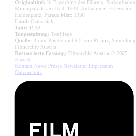
Originaltitel:
In Erwartung des Führers, Farbaufnahm
Militärparade am 15.3. 1938, Aufnahmen Hitlers am
Heldenplatz, Parade März 1938
Land:
Österreich
Jahr:
1938
Tongestaltung:
Tonfliege
Quelle:
8-mm-Positiv und 9,5-mm-Positiv, Sammlung
Filmarchiv Austria
Restaurierte Fassung:
Filmarchiv Austria © 2025
Zurück
Kontakt
News
Presse
Newsletter
Impressum
Datenschutz