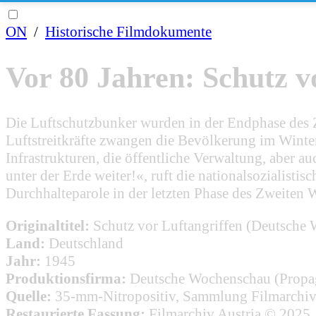
ON
/
Historische Filmdokumente
Vor 80 Jahren: Schutz v
Die Luftschutzbunker wurden in der Endphase des Z
Luftstreitkräfte zwangen die Bevölkerung im Winte
Infrastrukturen, die öffentliche Verwaltung, aber a
unter der Erde weiter!«, ruft die nationalsozialist
Durchhalteparole in der letzten Phase des Zweiten W
Originaltitel:
Schutz vor Luftangriffen (Deutsche
Land:
Deutschland
Jahr:
1945
Produktionsfirma:
Deutsche Wochenschau (Prop
Quelle:
35-mm-Nitropositiv, Sammlung Filmarchiv 
Restaurierte Fassung:
Filmarchiv Austria © 2025