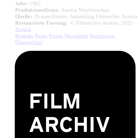
Jahr:
1982
Produktionsfirma:
Austria Wochenschau
Quelle:
35-mm-Positiv, Sammlung Filmarchiv Austria
Restaurierte Fassung:
© Filmarchiv Austria, 2025
Zurück
Kontakt
News
Presse
Newsletter
Impressum
Datenschutz