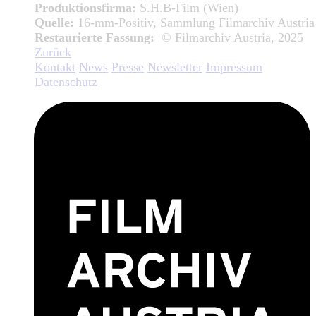
Produktionsfirma:
S.H.B-Film (Wien)
Quelle:
16-mm-Positiv, Sammlung Filmarchiv Austria
Restaurierte Fassung:
© Filmarchiv Austria, 2025
Zurück
Kontakt
News
Presse
Newsletter
Impressum
Datenschutz