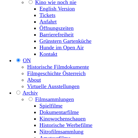
Kino wie noch nie
English Version
Tickets
Anfahrt
Öffnungszeiten
Barrierefreiheit
Grünstern Gartenküche
Hunde im Open Air
Kontakt
ON
Historische Filmdokumente
Filmgeschichte Österreich
About
Virtuelle Ausstellungen
Archiv
Filmsammlungen
Spielfilme
Dokumentarfilme
Kinowochenschauen
Historische Werbefilme
Nitrofilmsammlung
Amateurfilme