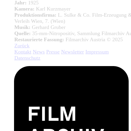
Jahr:
1925
Kamera:
Karl Kurzmayer
Produktionsfirma:
L. Sulke & Co. Film-Erzeugung 
Verleih Wien, 7. (Wien)
Musik:
Gerhard Gruber
Quelle:
35-mm-Nitropositiv, Sammlung Filmarchiv Au
Restaurierte Fassung:
Filmarchiv Austria © 2025
Zurück
Kontakt
News
Presse
Newsletter
Impressum
Datenschutz