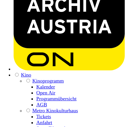
Kino
Kinoprogramm
Kalender
Open Air
Programmübersicht
AGB
Metro Kinokulturhaus
Tickets
Anfahrt