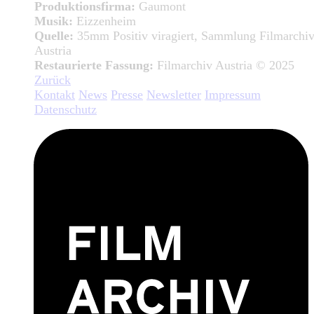
Produktionsfirma:
Gaumont
Musik:
Eizzenheim
Quelle:
35mm Positiv viragiert, Sammlung Filmarchi
Austria
Restaurierte Fassung:
Filmarchiv Austria © 2025
Zurück
Kontakt
News
Presse
Newsletter
Impressum
Datenschutz